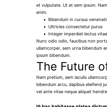
et vulputate. Ut et sem ipsum. Na
enim.
Bibendum in cursus venenati
Ultricies consectetur purus
Integer imperdiet lectus vita
Nunc odio odio, faucibus non porta
ullamcorper, sem urna bibendum era
ipsum bibendum.
The Future o
Nam pretium, sem iaculis ullamcorpe
bibendum arcu, dapibus eleifend jus
vel ante vitae neque aliquet hendrer
In hac habitasse platea dictums