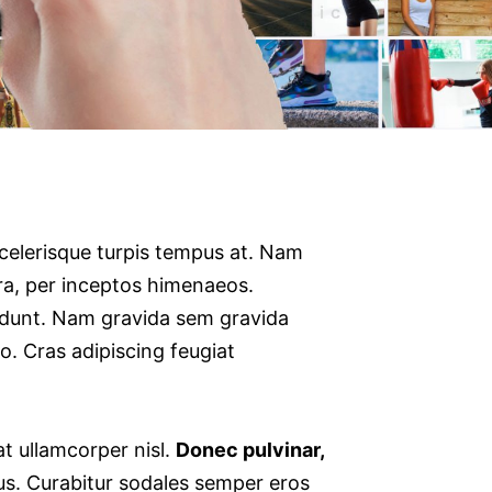
ü
n
scelerisque turpis tempus at. Nam
tra, per inceptos himenaeos.
ncidunt. Nam gravida sem gravida
. Cras adipiscing feugiat
at ullamcorper nisl.
Donec pulvinar,
tus. Curabitur sodales semper eros