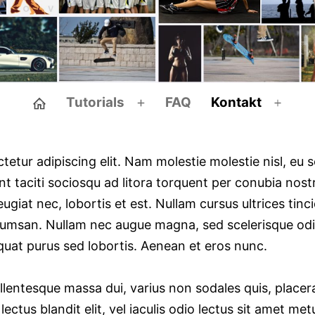
◌
Tutorials
FAQ
Kontakt
Menü
Men
öffnen
öffne
etur adipiscing elit. Nam molestie molestie nisl, eu 
ent taciti sociosqu ad litora torquent per conubia nos
feugiat nec, lobortis et est. Nullam cursus ultrices ti
umsan. Nullam nec augue magna, sed scelerisque odio
uat purus sed lobortis. Aenean et eros nunc.
llentesque massa dui, varius non sodales quis, placer
tus blandit elit, vel iaculis odio lectus sit amet me