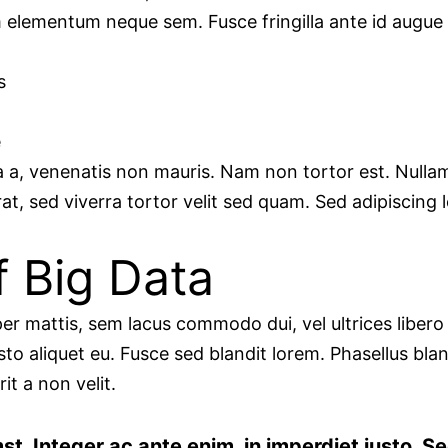
m elementum neque sem. Fusce fringilla ante id augue
s
e
 a, venenatis non mauris. Nam non tortor est. Nullam 
t, sed viverra tortor velit sed quam. Sed adipiscing
f Big Data
r mattis, sem lacus commodo dui, vel ultrices libero 
to aliquet eu. Fusce sed blandit lorem. Phasellus blan
it a non velit.
t. Integer ac ante enim, in imperdiet justo. Sed