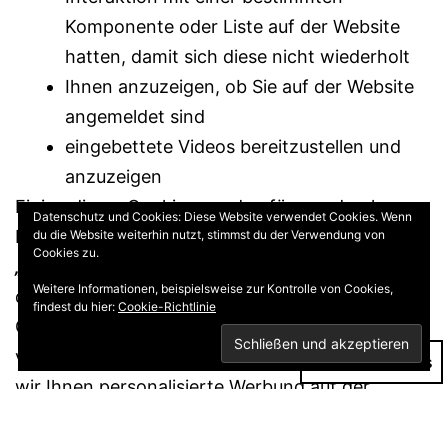
Komponente oder Liste auf der Website
hatten, damit sich diese nicht wiederholt
Ihnen anzuzeigen, ob Sie auf der Website
angemeldet sind
eingebettete Videos bereitzustellen und
anzuzeigen
Einige dieser Cookies werden für uns durch
Datenschutz und Cookies: Diese Website verwendet Cookies. Wenn
Dritte verwaltet.
du die Website weiterhin nutzt, stimmst du der Verwendung von
Cookies zu.
„Targeting-Cookies”
dienen dazu, Ihren Besuch
Weitere Informationen, beispielsweise zur Kontrolle von Cookies,
der Website und weiterer Websites, Apps und
findest du hier:
Cookie-Richtlinie
Online-Dienste zu protokollieren, darunter die
von Ihnen aufgerufenen Seiten und Links, damit
Dark Mode:
wir Ihnen personalisierte Werbung auf der
Website anzeigen können.