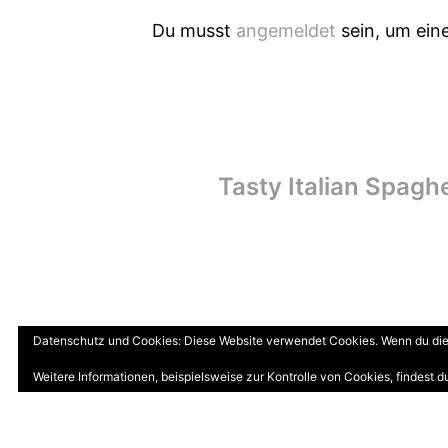
Du musst
angemeldet
sein, um ei
Beitragsnavig
Tasty Italian Spagh
Datenschutz und Cookies: Diese Website verwendet Cookies. Wenn du die 
Weitere Informationen, beispielsweise zur Kontrolle von Cookies, findest du