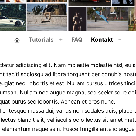
◌
Tutorials
FAQ
Kontakt
Menü
Men
öffnen
öffne
etur adipiscing elit. Nam molestie molestie nisl, eu 
ent taciti sociosqu ad litora torquent per conubia nos
feugiat nec, lobortis et est. Nullam cursus ultrices ti
umsan. Nullam nec augue magna, sed scelerisque odio
uat purus sed lobortis. Aenean et eros nunc.
llentesque massa dui, varius non sodales quis, placer
tus blandit elit, vel iaculis odio lectus sit amet me
m elementum neque sem. Fusce fringilla ante id augue