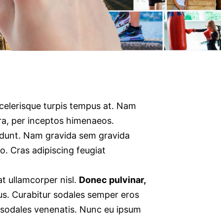
ü
n
scelerisque turpis tempus at. Nam
tra, per inceptos himenaeos.
ncidunt. Nam gravida sem gravida
. Cras adipiscing feugiat
at ullamcorper nisl.
Donec pulvinar,
tus. Curabitur sodales semper eros
 sodales venenatis. Nunc eu ipsum