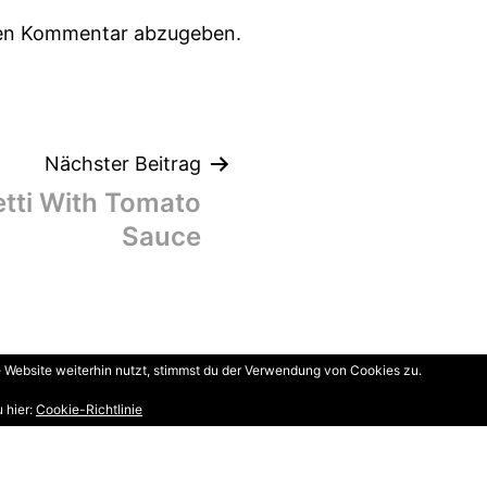
nen Kommentar abzugeben.
ation
Nächster Beitrag
etti With Tomato
Sauce
Website weiterhin nutzt, stimmst du der Verwendung von Cookies zu.
 hier:
Cookie-Richtlinie