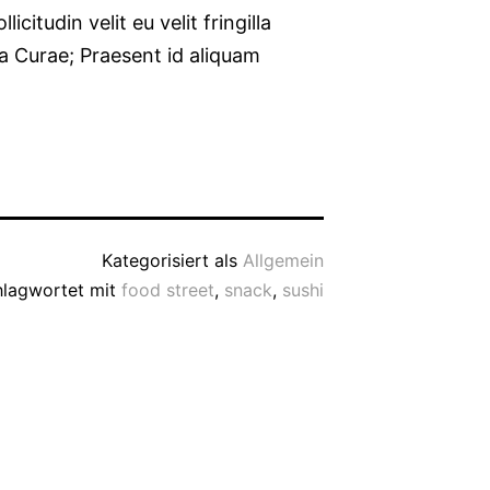
citudin velit eu velit fringilla
lia Curae; Praesent id aliquam
Kategorisiert als
Allgemein
hlagwortet mit
food street
,
snack
,
sushi